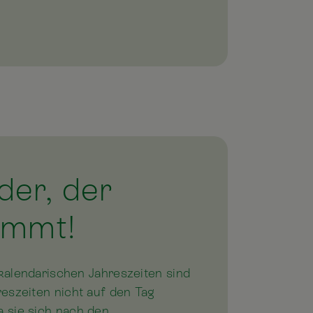
der, der
immt!
kalendarischen Jahreszeiten sind
eszeiten nicht auf den Tag
 sie sich nach den