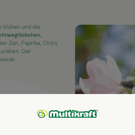
u blühen und die
chneeglöckchen,
er Zeit, Paprika, Chilis
uziehen. Der
lweide.
ihrem Winterschlaf.
d mit der Blüte der
ch die Wiesen werden