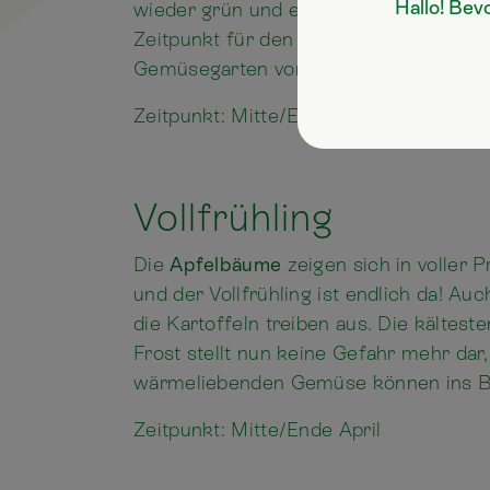
Hallo! Bev
wieder grün und es wird spürbar Frühl
Zeitpunkt für den Rosenschnitt und u
Gemüsegarten vorzubereiten.
Zeitpunkt: Mitte/Ende März
Vollfrühling
Die
Apfelbäume
zeigen sich in voller P
und der Vollfrühling ist endlich da! Auc
die Kartoffeln treiben aus. Die kältest
Frost stellt nun keine Gefahr mehr dar,
wärmeliebenden Gemüse können ins B
Zeitpunkt: Mitte/Ende April