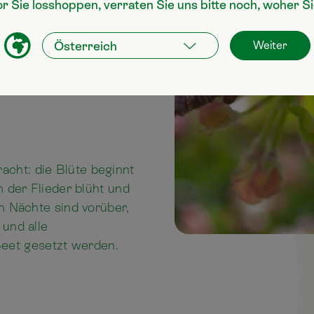
or Sie losshoppen, verraten Sie uns bitte noch, woher 
ing. Der Perfekte
m die Beete im
Weiter
racht: die Blüte beginnt
h der Flieder blüht und
en Nächte sind vorüber,
 und alle
eet gesetzt werden.