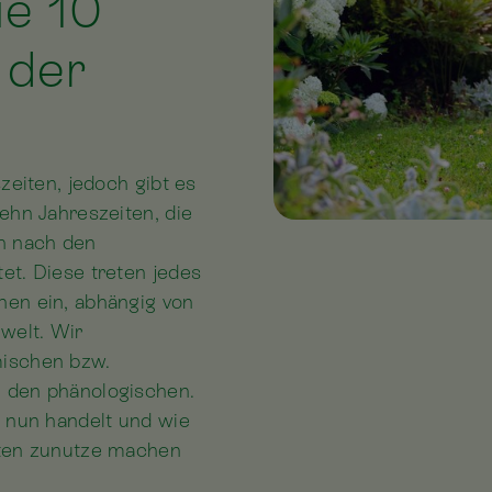
ie 10
 der
szeiten, jedoch gibt es
zehn Jahreszeiten, die
ch nach den
et. Diese treten jedes
nen ein, abhängig von
welt. Wir
mischen bzw.
n den phänologischen.
 nun handelt und wie
rten zunutze machen