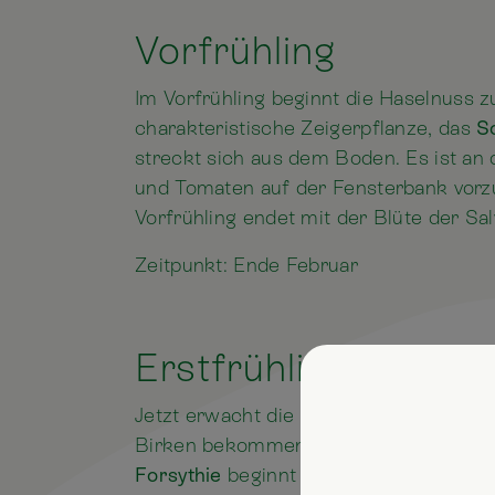
Vorfrühling
Im Vorfrühling beginnt die Haselnuss z
charakteristische Zeigerpflanze, das
S
streckt sich aus dem Boden. Es ist an d
und Tomaten auf der Fensterbank vorz
Vorfrühling endet mit der Blüte der Sa
Zeitpunkt: Ende Februar
Erstfrühling
Jetzt erwacht die Natur so richtig aus 
Birken bekommen die ersten Blätter un
Forsythie
beginnt der Erstfrühling. Au