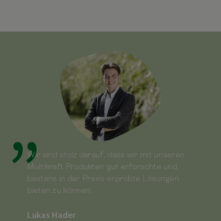
Wir sind stolz darauf, dass wir mit unseren
Wir sind stolz darauf, dass wir mit unseren
Wir sind stolz darauf, dass wir mit unseren
Multikraft Produkten gut erforschte und
Multikraft Produkten gut erforschte und
Multikraft Produkten gut erforschte und
bestens in der Praxis erprobte Lösungen
bestens in der Praxis erprobte Lösungen
bestens in der Praxis erprobte Lösungen
bieten zu können.
bieten zu können.
bieten zu können.
Lukas Hader
Lukas Hader
Lukas Hader