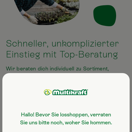
Schneller, unkomplizierter
Einstieg mit Top-Beratung
Wir beraten dich individuell zu Sortiment,
Platzierung und Einstieg – vor Ort oder online,
jenachdem, was besser zu deinem Betrieb
passt.
Persönlich vor Ort:
Du kommst zu uns und
Hallo! Bevor Sie losshoppen, verraten
erhältst eine individuelle Sortiments- und
Sie uns bitte noch, woher Sie kommen.
Platzierungsberatung. Alternativ ganz easy