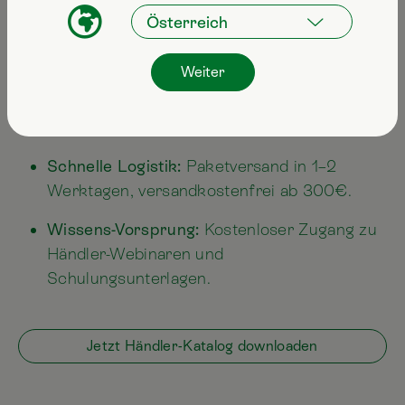
unsere Online-Beratung in Anspruch
nehmen.
Weiter
Kein Risiko-Einstieg:
Attraktive Startpakete
zum Vorteilspreis, die genau zu deiner
Ladengröße passen.
Schnelle Logistik:
Paketversand in 1–2
Werktagen, versandkostenfrei ab 300€.
Wissens-Vorsprung:
Kostenloser Zugang zu
Händler-Webinaren und
Schulungsunterlagen.
Jetzt Händler-Katalog downloaden