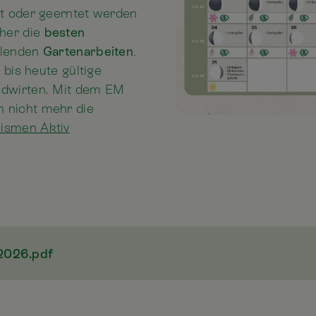
ät oder geerntet werden
aher die
besten
llenden
Gartenarbeiten
.
 bis heute gültige
ndwirten. Mit dem EM
 nicht mehr die
nismen Aktiv
2026.pdf