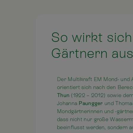
So wirkt sic
Gärtnern au
Der Multikraft EM Mond- und 
orientiert sich nach den Bere
Thun
(1922 – 2012) sowie de
Johanna
Paungger
und Thom
Mondgärtnerinnen und -gärtne
dass nicht nur große Wasse
beeinflusst werden, sondern a