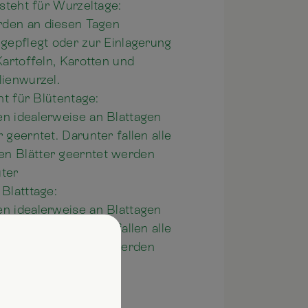
steht für Wurzeltage:
rden an diesen Tagen
 gepflegt oder zur Einlagerung
Kartoffeln, Karotten und
lienwurzel.
t für Blütentage:
en idealerweise an Blattagen
 geerntet. Darunter fallen alle
n Blätter geerntet werden
uter
 Blatttage:
en idealerweise an Blattagen
 geerntet. Darunter fallen alle
n Blätter geerntet werden
ter.