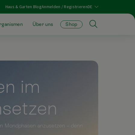
Haus & Garten Blog
Anmelden / Registrieren
organismen
Über uns
Shop
en im
nsetzen
den Mondphasen anzusetzen – denn