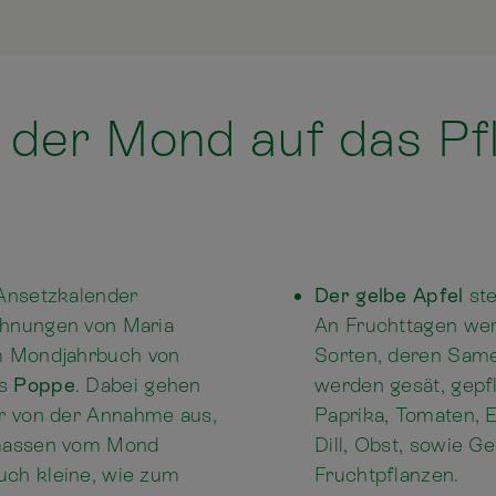
h der Mond auf das Pf
s
Ansetzkalender
Der gelbe Apfel
st
chnungen von Maria
An Fruchttagen wer
m Mondjahrbuch von
Sorten, deren Same
as
Poppe
. Dabei gehen
werden gesät, gepfl
r von der Annahme aus,
Paprika, Tomaten, 
rmassen vom Mond
Dill, Obst, sowie G
uch kleine, wie zum
Fruchtpflanzen.