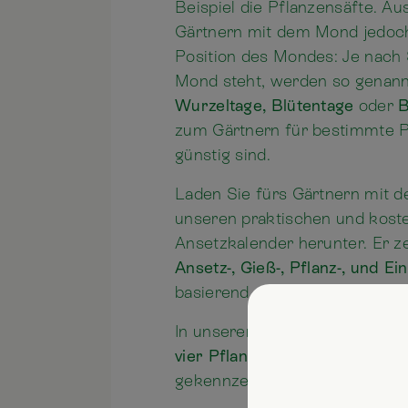
Beispiel die Pflanzensäfte. A
Gärtnern mit dem Mond jedoch 
Position des Mondes: Je nach 
Mond steht, werden so genan
Wurzeltage, Blütentage
oder
B
zum Gärtnern für bestimmte 
günstig sind.
Laden Sie fürs Gärtnern mit 
unseren praktischen und kos
Ansetzkalender herunter. Er z
Ansetz-, Gieß-, Pflanz-, und E
basierend auf den Monddaten.
In unserem EM Mond- und Anse
vier Pflanzengruppen
durch f
gekennzeichnet: