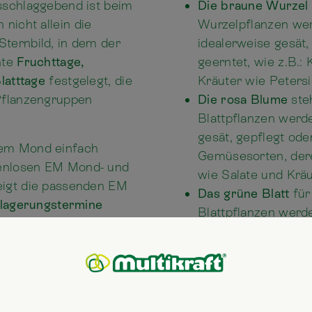
usschlaggebend ist beim
Die braune Wurzel
nicht allein die
Wurzelpflanzen we
Sternbild, in dem der
idealerweise gesät,
nte
Fruchttage,
geerntet, wie z.B.: 
latttage
festgelegt, die
Kräuter wie Petersi
Pflanzengruppen
Die rosa Blume
steh
Blattpflanzen werd
gesät, gepflegt oder
dem Mond einfach
Gemüsesorten, dere
tenlosen EM Mond- und
wie Salate und Krä
eigt die passenden EM
Das grüne Blatt
für
inlagerungstermine
Blattpflanzen werd
gesät, gepflegt oder
Gemüsesorten, dere
tzkalender sind diese
wie Salate und Kräu
olgende Symbole