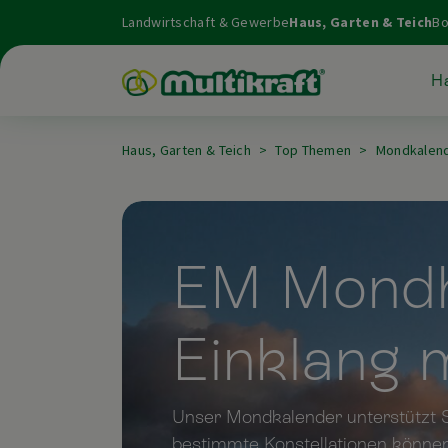
Landwirtschaft & Gewerbe
Haus, Garten & Teich
Bo
Ha
Haus, Garten & Teich
Top Themen
Mondkalen
EM Mondka
Einklang 
Unser Mondkalender unterstützt S
bestimmte Konstellationen können