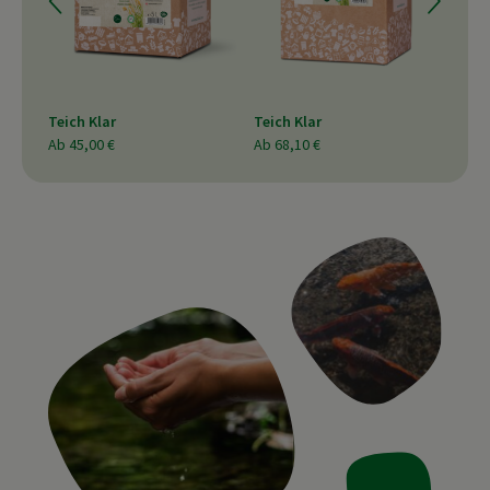
Teich Klar
Teich Klar
Teic
Ab
45,00 €
Ab
68,10 €
Ab
1