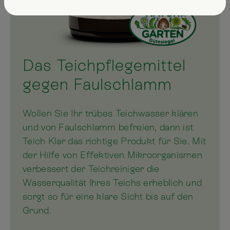
Das Teichpflegemittel
gegen Faulschlamm
Wollen Sie Ihr trübes Teichwasser klären
und von Faulschlamm befreien, dann ist
Teich Klar das richtige Produkt für Sie. Mit
der Hilfe von Effektiven Mikroorganismen
verbessert der Teichreiniger die
Wasserqualität Ihres Teichs erheblich und
sorgt so für eine klare Sicht bis auf den
Grund.