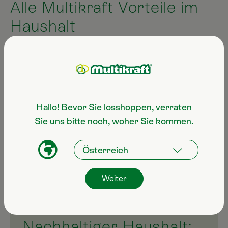
Alle Multikraft Vorteile im
Haushalt
Besonders haut- und materialschonend dank
natürlicher Inhaltsstoffe
Verringerung der Wiederverschmutzung
durch den probiotischen Reinigungseffekt
Hallo! Bevor Sie losshoppen, verraten
Wasserbelebung durch Verkleinerung der
Sie uns bitte noch, woher Sie kommen.
Wassercluster
Aus Küchenabfall wird wertvoller Dünger
Nachhaltige Beseitigung von unangenehmen
Gerüchen
Weiter
Nachhaltiger Haushalt: