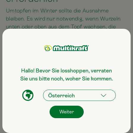
Umtopfen im Winter sollte die Ausnahme
bleiben. Es wird nur notwendig, wenn Wurzeln
unten oder oben aus dem Topf wachsen, die
Erde stark verdichtet ist oder kaum noch
Wasser speichert. Beim Umtopfen, das
idealerweise im Frühjahr gemacht wird, sollte
eine durchlässige Kräutererde mit
Drainageschicht verwendet werden.
Hallo! Bevor Sie losshoppen, verraten
Sie uns bitte noch, woher Sie kommen.
Fazit:
Mit einer angepassten Pflege lassen
sich Zimmerkräuter auch im Winter
Weiter
problemlos erhalten. Entscheidend sind
reduzierte Gießmengen, möglichst viel
Licht, angemessene Luftfeuchtigkeit