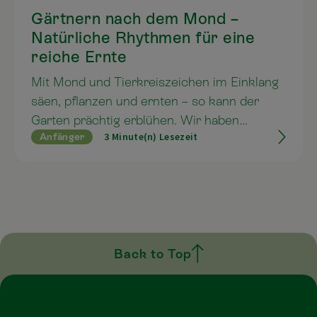
Gärtnern nach dem Mond –
Natürliche Rhythmen für eine
reiche Ernte
Mit Mond und Tierkreiszeichen im Einklang
säen, pflanzen und ernten – so kann der
Garten prächtig erblühen. Wir haben
3 Minute(n) Lesezeit
Anfänger
wertvolle Tipps rund um’s Gärtnern mit dem
Mond gesammelt, um das Beste aus jeder
Phase herauszuholen!
Back to Top