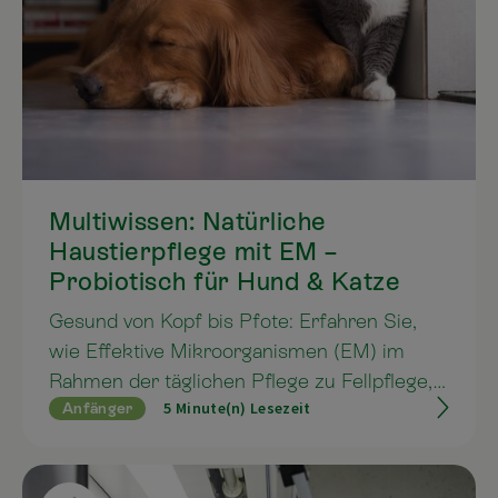
Multiwissen: Natürliche
Haustierpflege mit EM –
Probiotisch für Hund & Katze
Gesund von Kopf bis Pfote: Erfahren Sie,
wie Effektive Mikroorganismen (EM) im
Rahmen der täglichen Pflege zu Fellpflege,
5 Minute(n) Lesezeit
Anfänger
Hygiene und allgemeinem Wohlbefinden
beitragen können – natürlich und ohne
klassische chemische Zusätze. Entdecken