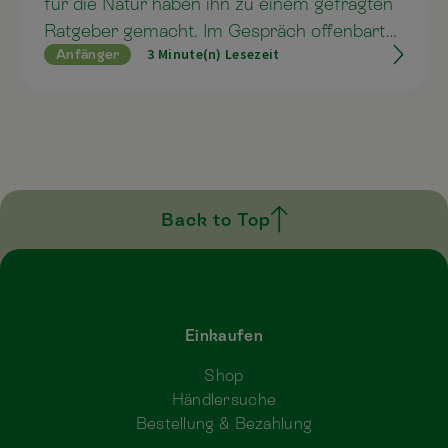
für die Natur haben ihn zu einem gefragten
Ratgeber gemacht. Im Gespräch offenbart
3 Minute(n) Lesezeit
Anfänger
er seine Strategien, wie er sein grünes
Paradies pflegt und vor Schädlingen schützt.
Back to Top
Einkaufen
Shop
Händlersuche
Bestellung & Bezahlung