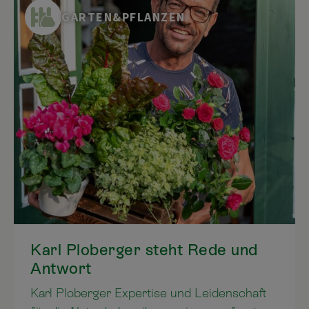
dem Acker. Hier erfahren Sie, wie Sie die
GARTEN&PFLANZEN
Bodenart in ihrem Garten bestimmen
können, was es mit dem Humus auf sich
hat, und wie Sie mithilfe einfacher
Maßnahmen den Humusgehalt in Ihrem
Boden erhöhen können.
Karl Ploberger steht Rede und
Antwort
Karl Ploberger Expertise und Leidenschaft