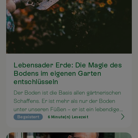
Lebensader Erde: Die Magie des
Bodens im eigenen Garten
entschlüsseln
Der Boden ist die Basis allen gärtnerischen
Schaffens. Er ist mehr als nur der Boden
unter unseren Füßen – er ist ein lebendiges
6 Minute(n) Lesezeit
Begeistert
Ökosystem, das die Grundlage für das
Wachstum gesunder Pflanzen bildet. Im
Kleinen wie im Großen, im Garten und auf