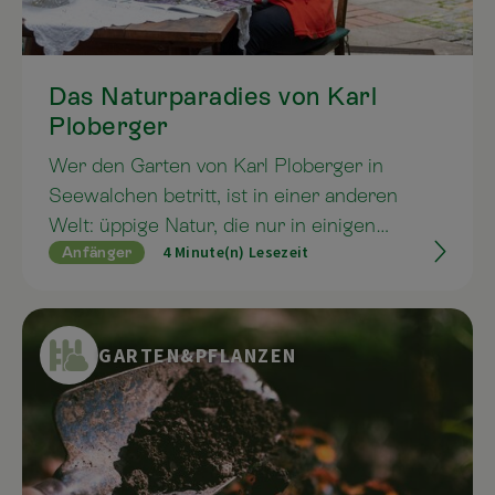
Das Naturparadies von Karl
Ploberger
Wer den Garten von Karl Ploberger in
Seewalchen betritt, ist in einer anderen
Welt: üppige Natur, die nur in einigen
4 Minute(n) Lesezeit
Anfänger
Bereichen „gezähmt“ wird und eine enorme
Vielfalt, die das Credo des wohl
bekanntesten Naturgarten-Botschafters
Österreichs widerspiegelt: „Egal was man
GARTEN&PFLANZEN
macht, immer auf die große Palette an
Pflanzen zurückgreifen. Das macht letztlich
die grüne Oase zum Paradies“, erzählt
Ploberger mit einem Funkeln in den Augen.