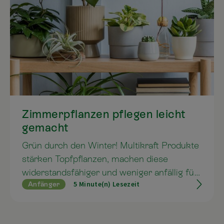
Zimmerpflanzen pflegen leicht
gemacht
Grün durch den Winter! Multikraft Produkte
stärken Topfpflanzen, machen diese
widerstandsfähiger und weniger anfällig für
5 Minute(n) Lesezeit
Anfänger
Schädlinge oder Pilzerkrankungen und
verleihen Blüten und Blättern ein
farbenprächtiges Aussehen.