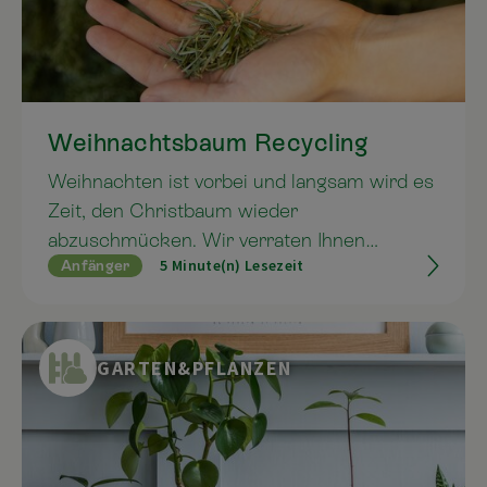
Weihnachtsbaum Recycling
Weihnachten ist vorbei und langsam wird es
Zeit, den Christbaum wieder
abzuschmücken. Wir verraten Ihnen
5 Minute(n) Lesezeit
Anfänger
einfache Tipps, wie Sie nach Weihnachten
Ihren Christbaum sinnvoll verwerten
können.
GARTEN&PFLANZEN