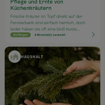
Pflege und Ernte von
Küchenkräutern
Frische Kräuter im Topf direkt auf der
Fensterbank sind einfach herrlich, doch
leider haben sie oft eine bloß kurze
4 Minute(n) Lesezeit
Anfänger
Lebensdauer. Wir haben einige Tipps
zusammengestellt, wie Basilikum, Petersilie
und Co. richtig gepflegt werden und uns so
auch länger erfreuen.
HAUSHALT