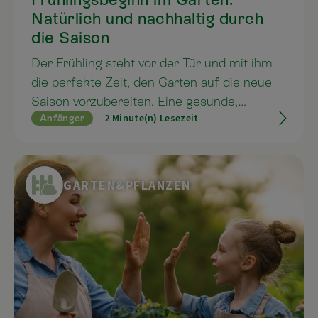
Natürlich und nachhaltig durch
die Saison
Der Frühling steht vor der Tür und mit ihm
die perfekte Zeit, den Garten auf die neue
Saison vorzubereiten. Eine gesunde,
2 Minute(n) Lesezeit
Anfänger
nährstoffreiche Erde ist die beste Basis für
starkes Wachstum und eine ertragreiche
Ernte. Mit Effektiven Mikroorganismen (EM)
und hochwertigen organischen
GARTEN&PFLANZEN
Bodenverbesserern gelingt dies auf
natürliche Weise.