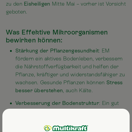
zu den
Eisheiligen
Mitte Mai – vorher ist Vorsicht
geboten.
Was Effektive Mikroorganismen
bewirken können:
Stärkung der Pflanzengesundheit
: EM
fördern ein aktives Bodenleben, verbessern
die Nährstoffverfügbarkeit und helfen der
Pflanze, kräftiger und widerstandsfähiger zu
wachsen. Gesunde Pflanzen können
Stress
besser überstehen
, auch Kälte.
Verbesserung der Bodenstruktur
: Ein gut
durchlüfteter und lebendiger Boden kann
Wärme besser speichern als verdichteter
Boden – was einen kleinen Puffer bei