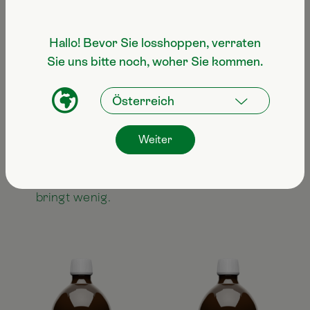
nächtlichem Temperaturabfall bieten kann.
Dafür eignet sich
Roots
besonders gut.
Hallo! Bevor Sie losshoppen, verraten
Was Effektive Mikroorganismen nicht können:
Sie uns bitte noch, woher Sie kommen.
Sie verhindern keinen Frostschaden direkt.
Sie ersetzen also keinen physischen Schutz
wie Vlies, Folientunnel oder das Besprühen
mit Wasser bei Frost.
Weiter
Sie wirken langfristig
, nicht spontan – ein
einmaliges Ausbringen bei Frostgefahr
bringt wenig.