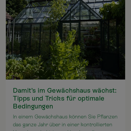
vorbereiten. Beim Sammeln, Verarbeiten
und Genießen, können wir Kraft und Ruhe
tanken. In diesem Artikel zeigen wir Ihnen,
welche Pflanzen im Herbst gesammelt
werden können und wie sie verarbeitet
werden.
Damit’s im Gewächshaus wächst:
Tipps und Tricks für optimale
Bedingungen
In einem Gewächshaus können Sie Pflanzen
das ganze Jahr über in einer kontrollierten