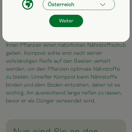
stehen. In dieser Zeit werden die
Bodenlebewesen fleißig daran arbeiten, den
Bokashi in wertvolle, nährstoffreiche Erde zu
Weiter
verwandeln. Im Frühling können Sie diese
fruchtbare Erde auf Ihren Beeten verteilen und
Ihren Pflanzen einen natürlichen Nährstoffschub
geben. Kompost sollte erst nach seiner
vollständigen Reife auf den Beeten verteilt
werden, um den Pflanzen optimale Nährstoffe
zu bieten. Unreifer Kompost kann Nährstoffe
binden und dem Boden entziehen, daher ist es
wichtig, ihn ausreichend lange reifen zu lassen,
bevor er als Dünger verwendet wird.
Nun sind Sie an der