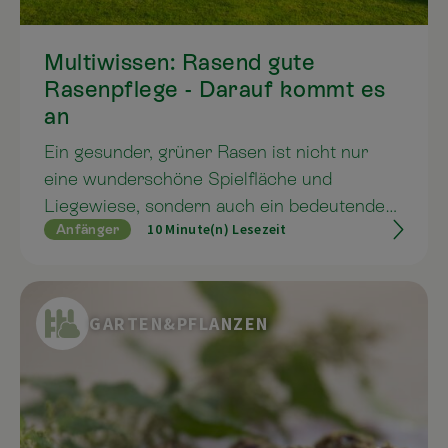
Multiwissen: Rasend gute
Rasenpflege - Darauf kommt es
an
Ein gesunder, grüner Rasen ist nicht nur
eine wunderschöne Spielfläche und
Liegewiese, sondern auch ein bedeutendes
10 Minute(n) Lesezeit
Anfänger
Gestaltungselement. Damit er robust &
weich bleibt und in einem satten Grün
erstrahlt, gilt es ein paar Dinge zu beachten.
Wir geben Ihnen in diesem Beitrag
GARTEN&PFLANZEN
praktische Tipps für die richtige
Rasenpflege
und zeigen Ihnen, wie Sie Ihren
Garten nachhaltig in Topform bringen!