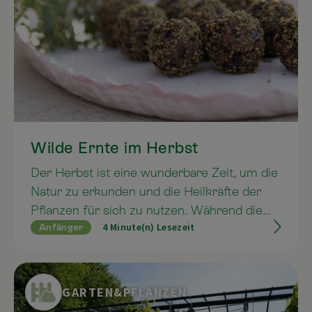
Wilde Ernte im Herbst
Der Herbst ist eine wunderbare Zeit, um die
Natur zu erkunden und die Heilkräfte der
Pflanzen für sich zu nutzen. Während die
4 Minute(n) Lesezeit
Anfänger
Natur sich auf den Winter vorbereitet,
ziehen die Pflanzen ihre Kräfte in die
Samen, Früchte und schlussendlich in die
Wurzeln zurück. Wie die Natur können auch
GARTEN&PFLANZEN
wir uns auf die kältere Zeit des Jahres