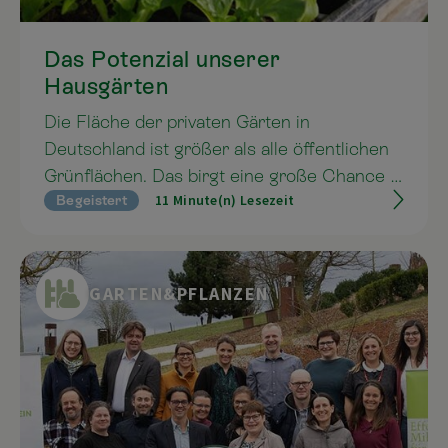
Das Potenzial unserer
Hausgärten
Die Fläche der privaten Gärten in
Deutschland ist größer als alle öffentlichen
Grünflächen. Das birgt eine große Chance in
11 Minute(n) Lesezeit
Begeistert
sich, mit persönlichem und achtsamem
Einsatz dem Artensterben von
Kleinlebewesen entgegenzuwirken und die
Biodiversität zu erhöhen. Effektive
GARTEN&PFLANZEN
Mikroorganismen sind mit ihren Leben
aufbauenden Kräften dabei eine großartige
Unterstützung.