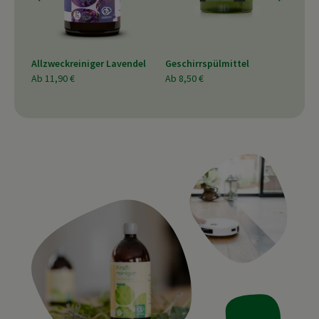
Allzweckreiniger Lavendel
Geschirrspülmittel
Kalk
Ab
11,90 €
Ab
8,50 €
Ab
6