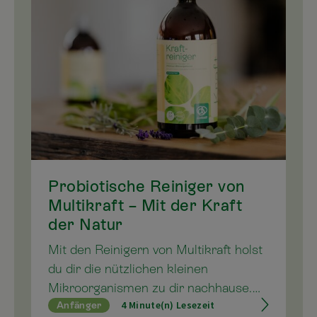
zum Strahlen bringen, erfahren Sie
hier von unserer Expertin Barbara
Enengel in unserer neuen Reihe
„Multiwissen - Barbaras effektive
Tipps für jedes Zuhause“
Probiotische Reiniger von
Multikraft – Mit der Kraft
der Natur
Mit den Reinigern von Multikraft holst
du dir die nützlichen kleinen
Mikroorganismen zu dir nachhause.
4 Minute(n) Lesezeit
Anfänger
Statt unangenehme Gerüche und