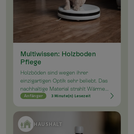
Multiwissen: Holzboden
Pflege
Holzböden sind wegen ihrer
einzigartigen Optik sehr beliebt. Das
nachhaltige Material strahlt Wärme
3 Minute(n) Lesezeit
Anfänger
und Natürlichkeit aus, fühlt sich gut
und erdend an und ist in der Regel
äußerst langlebig. Wie Sie gut für
Ihren Dielenboden sorgen und ihn mit
HAUSHALT
den eMC Reinigern von Multikraft