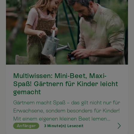
Multiwissen: Mini-Beet, Maxi-
Spaß! Gärtnern für Kinder leicht
gemacht
Gärtnern macht Spaß – das gilt nicht nur für
Erwachsene, sondern besonders für Kinder!
Mit einem eigenen kleinen Beet lernen
3 Minute(n) Lesezeit
Anfänger
Kinder spielerisch, wie Pflanzen wachsen,