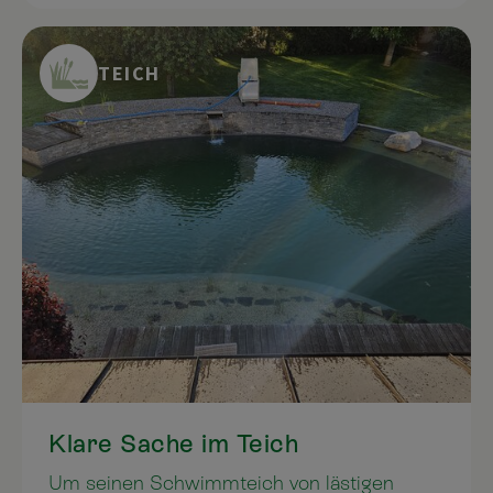
entwickeln ein Gefühl für die
Zusammenhänge der Natur und erfahren
das Erfolgserlebnis, wenn aus einem Samen
TEICH
eine blühende Pflanze wird. Im Beitrag wird
erklärt, wie Kinder spielerisch ans Gärtnern
herangeführt werden – vom Beet anlegen
übers Gießen mit Effektiven
Mikroorganismen bis hin Schutz vor
Insektenstichen.
Klare Sache im Teich
Um seinen Schwimmteich von lästigen