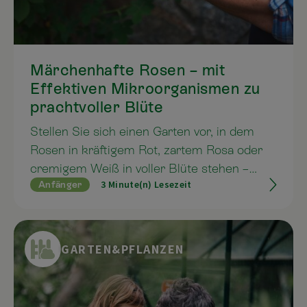
Märchenhafte Rosen – mit
Effektiven Mikroorganismen zu
prachtvoller Blüte
Stellen Sie sich einen Garten vor, in dem
Rosen in kräftigem Rot, zartem Rosa oder
cremigem Weiß in voller Blüte stehen –
3 Minute(n) Lesezeit
Anfänger
lebendig, duftend, gesund. Kein Mehltau,
keine Blattläuse, keine matten Blätter. Das
Geheimnis? Kein chemischer Dünger –
sondern die Kraft der Effektiven
GARTEN&PFLANZEN
Mikroorganismen (EM).