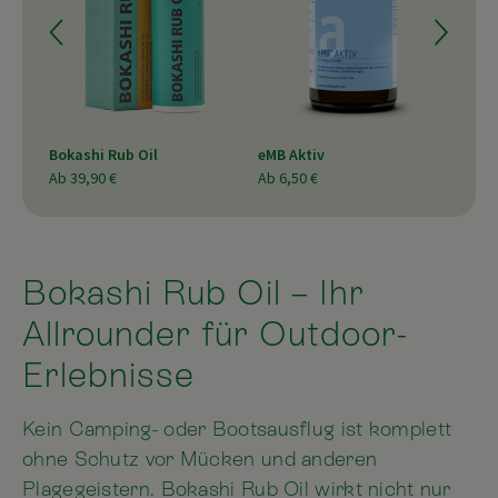
s
Bokashi Rub Oil
eMB Aktiv
Allz
Ab
39,90 €
Ab
6,50 €
Ab
3
Bokashi Rub Oil – Ihr
Allrounder für Outdoor-
Erlebnisse
Kein Camping- oder Bootsausflug ist komplett
ohne Schutz vor Mücken und anderen
Plagegeistern. Bokashi Rub Oil wirkt nicht nur