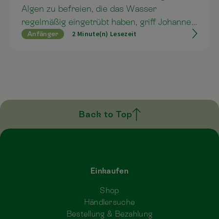
Algen zu befreien, die das Wasser
regelmäßig eingetrübt haben, griff Johannes
2 Minute(n) Lesezeit
Anfänger
Reitbauer zu Teich Klar, ZeoBas und
Keramikpulver von Multikraft und erfreut
sich seither wieder über beste
Wasserqualität in seinem Gartenparadies.
Back to Top
Einkaufen
Shop
Händlersuche
Bestellung & Bezahlung