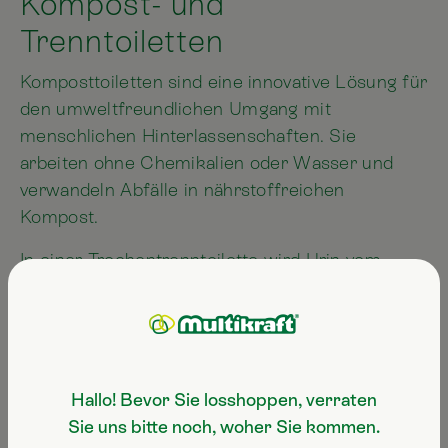
Kompost- und
Trenntoiletten
Komposttoiletten sind eine innovative Lösung für
den umweltfreundlichen Umgang mit
menschlichen Hinterlassenschaften. Sie
arbeiten ohne Chemikalien oder Wasser und
verwandeln Abfälle in nährstoffreichen
Kompost.
In einer Trockentrenntoilette wird Urin vom
festen Abfall getrennt. Urin kann im Verhältnis
1:10 bis 1:20 verdünnt als Flüssigdünger genutzt
werden. Die festen Bestandteile werden mit
Bokashi getrocknet bestreut, das Gerüche
bindet und die Zersetzung beschleunigt. Zeobas
Hallo! Bevor Sie losshoppen, verraten
ultrafein, ein Urgesteinsmehl, dient als
Sie uns bitte noch, woher Sie kommen.