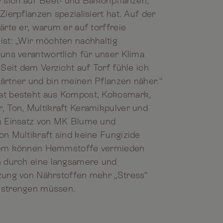
 sich auf Beet- und Balkonpflanzen,
ierpflanzen spezialisiert hat. Auf der
ärte er, warum er auf torffreie
ist: „Wir möchten nachhaltig
uns verantwortlich für unser Klima
 Seit dem Verzicht auf Torf fühle ich
ärtner und bin meinen Pflanzen näher.“
at besteht aus Kompost, Kokosmark,
, Ton, Multikraft Keramikpulver und
n Einsatz von MK Blume und
n Multikraft sind keine Fungizide
dem können Hemmstoffe vermieden
n durch eine langsamere und
zung von Nährstoffen mehr „Stress“
nstrengen müssen.