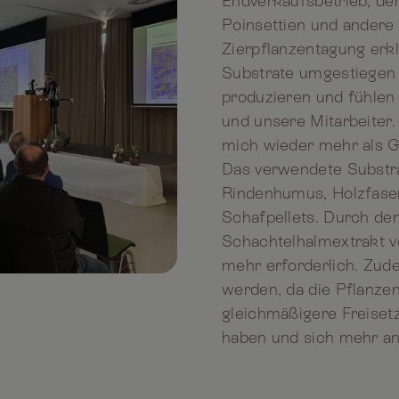
Endverkaufsbetrieb, der
Poinsettien und andere Z
Zierpflanzentagung erkl
Substrate umgestiegen 
produzieren und fühlen 
und unsere Mitarbeiter.
mich wieder mehr als G
Das verwendete Substr
Rindenhumus, Holzfaser
Schafpellets. Durch de
Schachtelhalmextrakt vo
mehr erforderlich. Zu
werden, da die Pflanze
gleichmäßigere Freiset
haben und sich mehr a