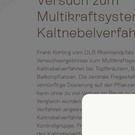
Versuch zum
Multikraftsyst
Kaltnebelverfa
Frank Korting vom DLR Rheinlandpfalz 
Versuchsergebnisse zum Multikraftsy
Kaltnebelverfahren bei Topfkräutern, B
Balkonpflanzen. Die zentrale Fragestel
vernünftige Dosierung auf der Pflanze
kann ohne zu viel Verlust im Raum zu v
Vergleich wurden in mehreren Glashäu
Verfahren angewandt - Kaltnebelverfah
Kaltnebelverfahren mit Biostimulanzie
Kontrollgruppe. Frank Korting betonte 
des Kaltnebelverfahrens und erste posi