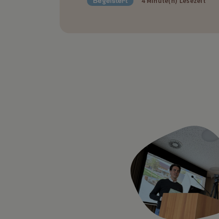
4 Minute(n) Lesezeit
Begeistert