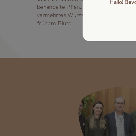
Hallo! Bev
behandelte Pflanzen zeigten tendenziel
vermehrtes Wurzelwachstum, höheres 
frühere Blüte.