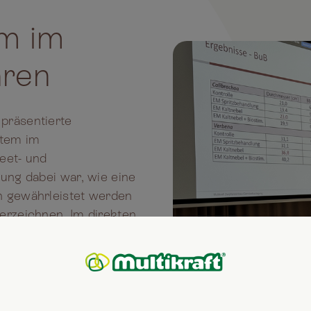
em im
hren
präsentierte
stem im
eet- und
lung dabei war, wie eine
n gewährleistet werden
erzeichnen. Im direkten
sern verschiedene
ren, Spritzbehandlung,
n und eine
die Arbeitssparsamkeit
tive Effekte: