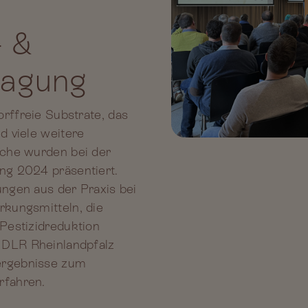
- &
agung
orffreie Substrate, das
d viele weitere
che wurden bei der
ng 2024 präsentiert.
ungen aus der Praxis bei
kungsmitteln, die
Pestizidreduktion
 DLR Rheinlandpfalz
ergebnisse zum
rfahren.