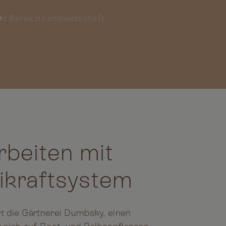
y
 im Bereich Landwirtschaft
y
 im Bereich Landwirtschaft
arbeiten mit
ikraftsystem
t die Gärtnerei Dumbsky, einen