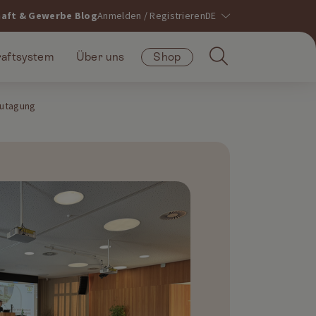
haft & Gewerbe Blog
Anmelden / Registrieren
raftsystem
Über uns
Shop
autagung