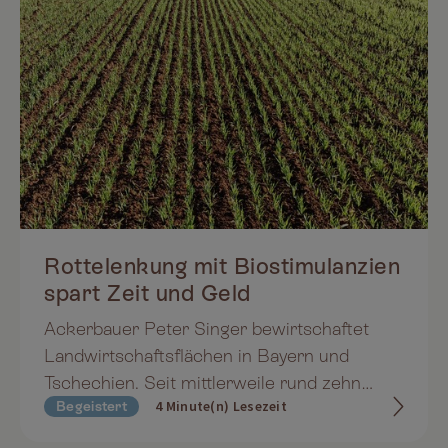
Rottelenkung mit Biostimulanzien
spart Zeit und Geld
Ackerbauer Peter Singer bewirtschaftet
Landwirtschaftsflächen in Bayern und
Tschechien. Seit mittlerweile rund zehn
4 Minute(n) Lesezeit
Begeistert
Jahren setzt er dabei auf Rottelenkung mit
Effektiven Mikroorganismen. Ganz einfach