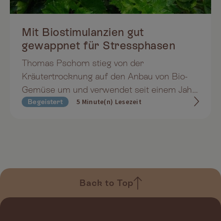
Mit Biostimulanzien gut
gewappnet für Stressphasen
Thomas Pschorn stieg von der
Kräutertrocknung auf den Anbau von Bio-
Gemüse um und verwendet seit einem Jahr
5 Minute(n) Lesezeit
Begeistert
beim Bio-Sellerie über die gesamte Saison
MK-Gemüse, um seine Pflanzen natürlich zu
stärken. Dank der Biostiumlanzien kommt
er nun auch ganz ohne Kupferanwendung
aus und hat vitale Selleriepflanzen.
Back to Top