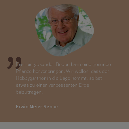
Erst ein gesunder Boden kann eine gesunde
Erst ein gesunder Boden kann eine gesunde
Erst ein gesunder Boden kann eine gesunde
Pflanze hervorbringen. Wir wollen, dass der
Pflanze hervorbringen. Wir wollen, dass der
Pflanze hervorbringen. Wir wollen, dass der
Hobbygärtner in die Lage kommt, selbst
Hobbygärtner in die Lage kommt, selbst
Hobbygärtner in die Lage kommt, selbst
etwas zu einer verbesserten Erde
etwas zu einer verbesserten Erde
etwas zu einer verbesserten Erde
beizutragen.
beizutragen.
beizutragen.
Erwin Meier Senior
Erwin Meier Senior
Erwin Meier Senior