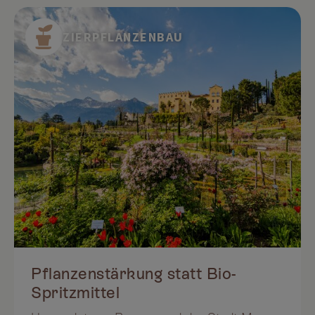
deshalb, weil er es satt hatte, Krankheiten
und Schädlingen ständig hinterher zu
ZIERPFLANZENBAU
rennen. Der fruchtbarere Boden erspart ihm
zusätzliche Bodenbearbeitung,
Düngerkosten, Spritzmittel und Spritkosten
und reduziert den Geräteverschleiß auf ein
Sechstel der früheren Kosten.
Pflanzenstärkung statt Bio-
Spritzmittel