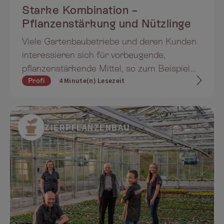
Starke Kombination –
Pflanzenstärkung und Nützlinge
Viele Gartenbaubetriebe und deren Kunden
interessieren sich für vorbeugende,
pflanzenstärkende Mittel, so zum Beispiel
4 Minute(n) Lesezeit
Profi
für die Produkte von Multikraft. Frank
Korting vom Dienstleistungszentrum
Ländlicher Raum Rheinpfalz in Deutschland
hat nachgeforscht und berichtet von seinen
ZIERPFLANZENBAU
Ergebnissen.