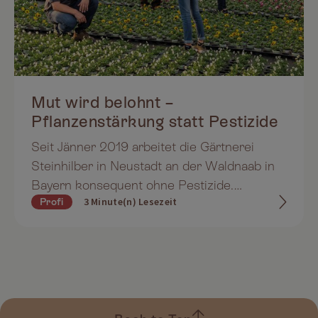
Mut wird belohnt –
Pflanzenstärkung statt Pestizide
Seit Jänner 2019 arbeitet die Gärtnerei
Steinhilber in Neustadt an der Waldnaab in
Bayern konsequent ohne Pestizide.
3 Minute(n) Lesezeit
Profi
Änderungen bei der Kulturführung, der
Einsatz von Nützlingen und das Multikraft
Biostimulanzien sind entscheidend für den
Erfolg.