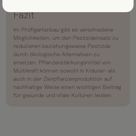
Fazit
Im Profigartenbau gibt es verschiedene
Möglichkeiten, um den Pestizideinsatz zu
reduzieren beziehungsweise Pestizide
durch ökologische Alternativen zu
ersetzen. Pflanzenstärkungsmittel von
Multikraft können sowohl in Kräuter- als
auch in der Zierpflanzenproduktion auf
nachhaltige Weise einen wichtigen Beitrag
für gesunde und vitale Kulturen leisten.