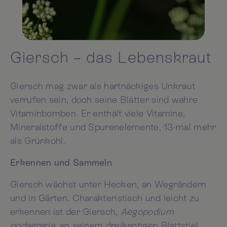
Giersch – das Lebenskraut
Giersch mag zwar als hartnäckiges Unkraut
verrufen sein, doch seine Blätter sind wahre
Vitaminbomben. Er enthält viele Vitamine,
Mineralstoffe und Spurenelemente, 13-mal mehr
als Grünkohl.
Erkennen und Sammeln
Giersch wächst unter Hecken, an Wegrändern
und in Gärten. Charakteristisch und leicht zu
erkennen ist der Giersch,
Aegopodium
podagraria
, an seinem dreikantigen Blattstiel.