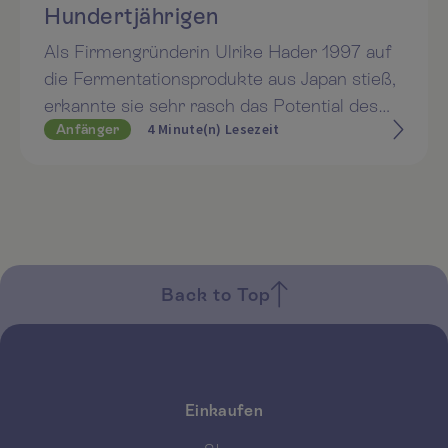
Hundertjährigen
Als Firmengründerin Ulrike Hader 1997 auf
die Fermentationsprodukte aus Japan stieß,
erkannte sie sehr rasch das Potential des
4 Minute(n) Lesezeit
Anfänger
„Tropfen des Lebens“ aus Okinawa. Seit
damals importiert Multikraft das japanische
Fermentationsgetränk Manju exklusiv nach
Europa. In ihrem neuen Buch „Das
Geheimnis der Insel der Hundertjährigen“
fasst Ulrike Hader 25 Jahre an positiven
Erfahrungen von Manju-Anwender:innen
Back to Top
zusammen.
Einkaufen