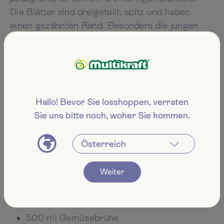
Die Blätter sind dreigeteilt, spitz und haben
einen gezähnten Rand. Besonders die jungen
Blätter sind sehr gut im Geschmack und werden
einzeln von Hand gepflückt. Gewaschen und
geschleudert sind sie zwei Tage im Kühlschrank
haltbar und können Suppen und Aufstriche
ergänzen. Auch als Spinat-Ersatz oder als
Hallo! Bevor Sie losshoppen, verraten
Füllung in Strudeln, Quiche oder auf Pizza
Sie uns bitte noch, woher Sie kommen.
schmeckt er hervorragend.
Erdäpfel-Giersch-Suppe
500 g Erdäpfel
Weiter
1 Zwiebel
1 Knoblauch
2 Handvoll Giersch
500 ml Gemüsebrühe