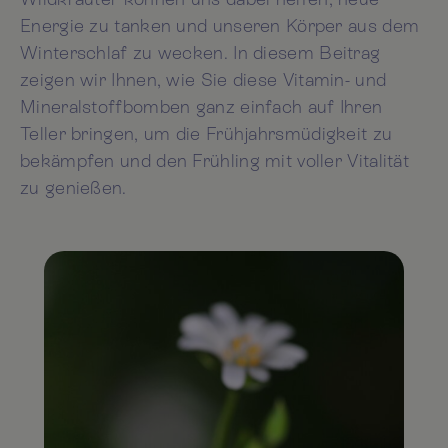
Energie zu tanken und unseren Körper aus dem
Winterschlaf zu wecken. In diesem Beitrag
zeigen wir Ihnen, wie Sie diese Vitamin- und
Mineralstoffbomben ganz einfach auf Ihren
Teller bringen, um die Frühjahrsmüdigkeit zu
bekämpfen und den Frühling mit voller Vitalität
zu genießen.