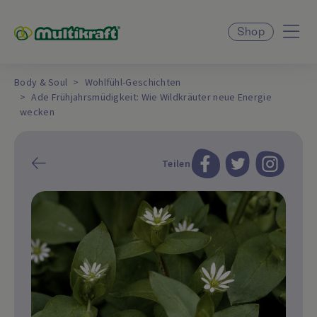
Shop
Body & Soul
Wohlfühl-Geschichten
Ade Frühjahrsmüdigkeit: Wie Wildkräuter neue Energie
wecken
Teilen