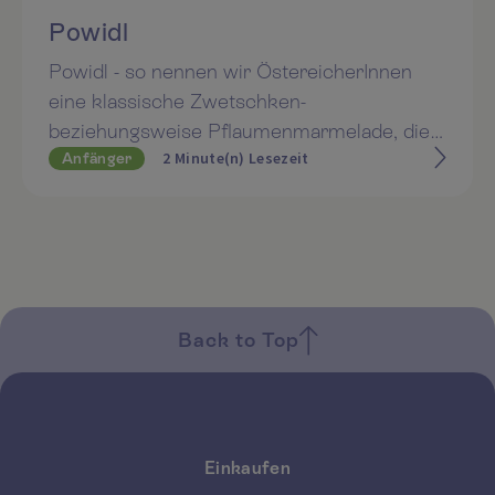
Powidl
Powidl - so nennen wir ÖstereicherInnen
eine klassische Zwetschken-
beziehungsweise Pflaumenmarmelade, die
2 Minute(n) Lesezeit
Anfänger
einfach zubereitet wird und sich in vielen
klassischen Mehlspeisen wie im
Germknödel, den Pofesen oder der Buchtel
wiederfindet. Neben reifen Zwetschken
benötigt man nur wenige Zutaten und etwas
Geduld.
Back to Top
Einkaufen