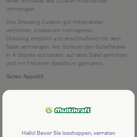
einer Schüssel alle Zutaten miteinander
vermengen.
Alle Dressing-Zutaten gut miteinander
verrühren, sodass ein homogenes
Dressing entsteht und anschließend mit dem
Salat vermengen. Am Schluss den Schafskäse
in 4 Stücke schneiden, auf dem Salat anrichten
und mit frischem Basilikum garnieren.
Guten Appetit!
Das könnte Sie auch
interessieren...
Hallo! Bevor Sie losshoppen, verraten