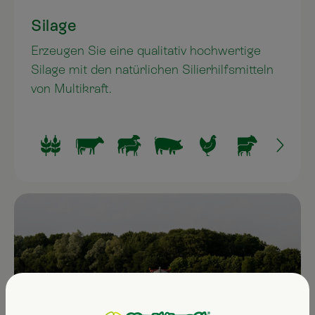
Silage
Erzeugen Sie eine qualitativ hochwertige
Silage mit den natürlichen Silierhilfsmitteln
von Multikraft.