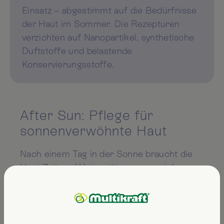
Einsatz – abgestimmt auf die Bedürfnisse
der Haut im Sommer. Die Rezepturen
verzichten auf Nanopartikel, synthetische
Duftstoffe und belastende
Konservierungsstoffe.
After Sun: Pflege für
sonnenverwöhnte Haut
Nach einem Tag in der Sonne braucht die
Haut Zeit und Unterstützung, um sich zu
regenerieren.
Pflege-Ritual nach dem Sonnenbad:
Duschen mit lauwarmem Wasser, um