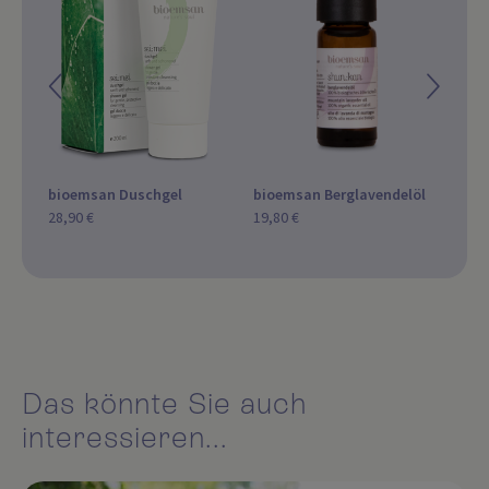
eöl
bioemsan Duschgel
bioemsan Berglavendelöl
bio
28,90 €
19,80 €
SPF 
51,9
Das könnte Sie auch
interessieren...