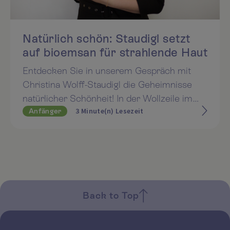
Natürlich schön: Staudigl setzt
auf bioemsan für strahlende Haut
Entdecken Sie in unserem Gespräch mit
Christina Wolff-Staudigl die Geheimnisse
natürlicher Schönheit! In der Wollzeile im
3 Minute(n) Lesezeit
Anfänger
Herzen von Wien vertrauen die
Naturparfümerie und das Reformhaus
Staudigl auf die Kraft von bioemsan.
Erfahren Sie, warum Qualität und
persönliche Begeisterung hier an erster
Stelle stehen und wie Sie mit den
Produkten von bioemsan Ihre Haut zum
Back to Top
Strahlen bringen können.