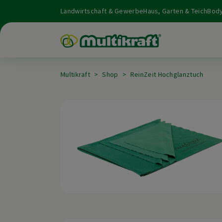
Landwirtschaft & Gewerbe
Haus, Garten & Teich
Body
Multikraft
Shop
ReinZeit Hochglanztuch