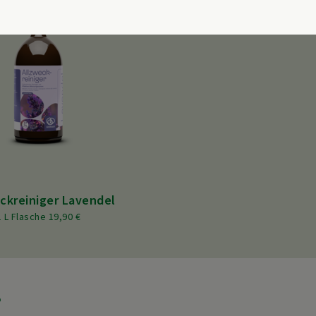
ckreiniger Lavendel
1 L Flasche 19,90 €
?