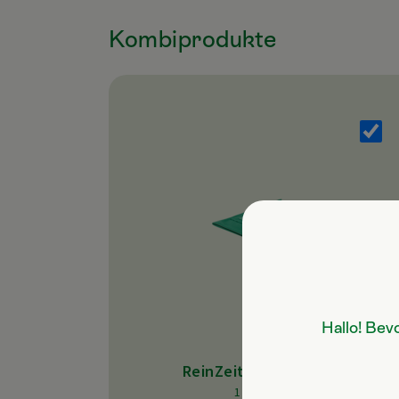
Kombiprodukte
Hallo! Bev
ReinZeit Hochglanztuch
1 Stk 19,90 €