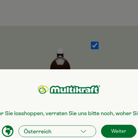
or Sie losshoppen, verraten Sie uns bitte noch, woher 
Allzweckreiniger Citrus
Weiter
1 L Flasche 19,90 €