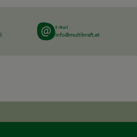
E-Mail
0
info@multikraft.at