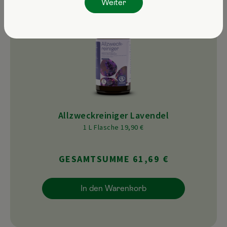
Weiter
Allzweckreiniger Lavendel
1 L Flasche 19,90 €
GESAMTSUMME 61,69 €
In den Warenkorb