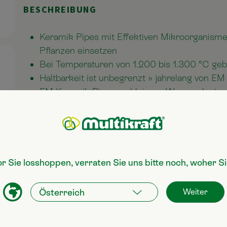
BESCHREIBUNG
Keramik Pipes mit Effektiven Mikroorganism
Pflanzen einsetzen
Bei Temperaturen von 1.200 bis 1.300 °C geb
Haltbarkeit ist unbegrenzt » jahrelang von EM
EM Keramik Pipes verkleinern Wassercluste
Verringerung der Oberflächenspannung
Keramik Pipes mit Effektiven Mikroorganism
Wasserbelebung (Trink-, Gieß- und Teichwass
or Sie losshoppen, verraten Sie uns bitte noch, woher 
Weiter
?