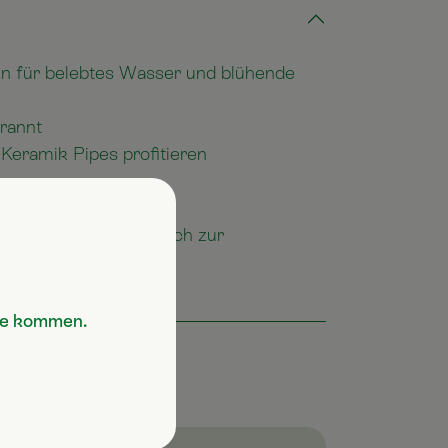
en für belebtes Wasser und blühende
rannt
 Keramik Pipes profitieren
r
en werden hauptsächlich zur
er) verwendet
Sie kommen.