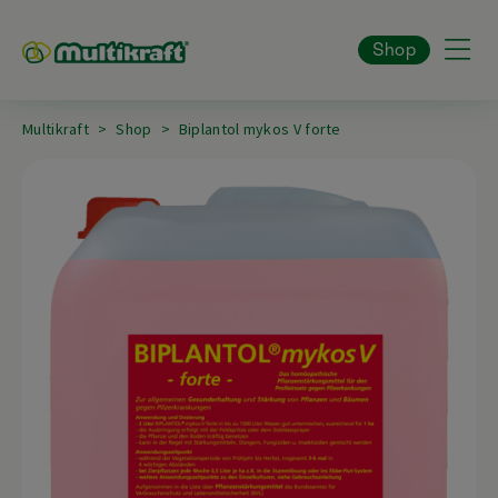
Shop
Multikraft
Shop
Biplantol mykos V forte