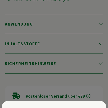
ANWENDUNG
INHALTSSTOFFE
SICHERHEITSHINWEISE
Kostenloser Versand über €79