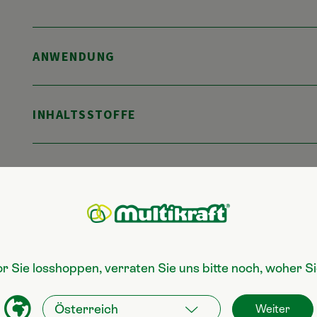
ANWENDUNG
INHALTSSTOFFE
?
E-Mail
or Sie losshoppen, verraten Sie uns bitte noch, woher 
0
info@multikraft.at
Weiter