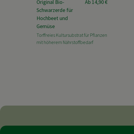
Original Bio-
Ab
14,90 €
Schwarzerde für
Hochbeet und
Gemüse
Torffreies Kultursubstrat für Pflanzen
mit höherem Nährstoffbedarf