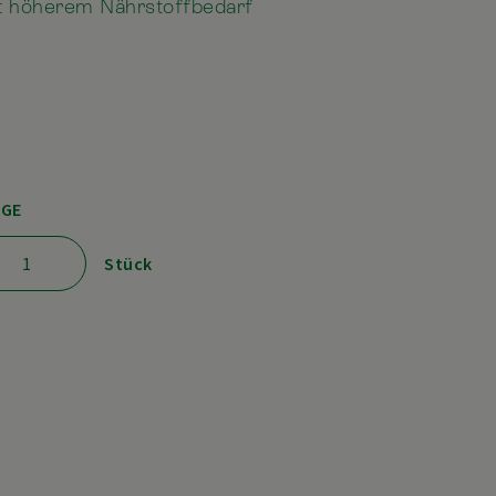
it höherem Nährstoffbedarf
GE
Stück