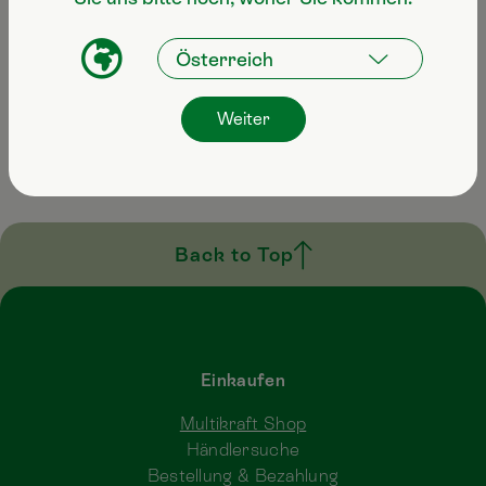
Erreichbar von
Mo-Fr: 8:00 – 17:00
Weiter
Back to Top
Einkaufen
Multikraft Shop
Händlersuche
Bestellung & Bezahlung