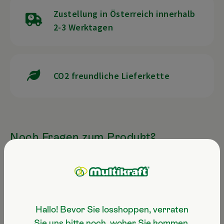
Zustellung in Österreich innerhalb
2-3 Werktagen
CO2 freundliche Lieferkette
Noch Fragen zum Produkt?
Servicehotline
+43 7247 50 250-100
Hallo! Bevor Sie losshoppen, verraten
E-Mail
info@multikraft.at
Sie uns bitte noch, woher Sie kommen.