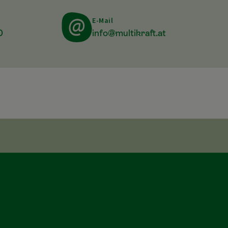
E-Mail
0
info@multikraft.at