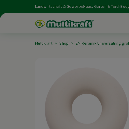
Landwirtschaft & Gewerbe
Haus, Garten & Teich
Body
Multikraft
Shop
EM Keramik Universalring gro