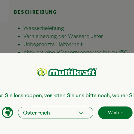
BESCHREIBUNG
Wasserbelebung
Verkleinerung der Wassercluster
Unbegrenzte Haltbarkeit
Aktiviert eine Wassermenge von bis zu 150 Li
ANWENDUNG
or Sie losshoppen, verraten Sie uns bitte noch, woher 
Weiter
?