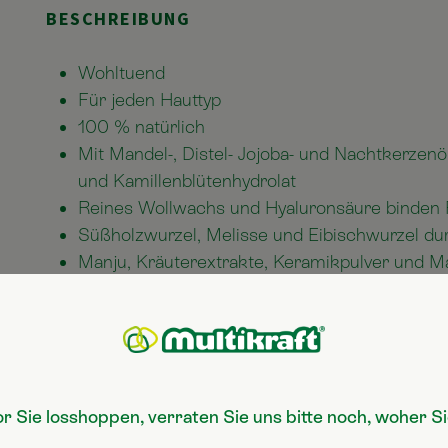
BESCHREIBUNG
Wohltuend
Für jeden Hauttyp
100 % natürlich
Mit Mandel-, Distel- Jojoba- und Nachtkerzen
und Kamillenblütenhydrolat
Reines Wollwachs und Hyaluronsäure binden 
Süßholzwurzel, Melisse und Eibischwurzel du
Manju, Kräuterextrakte, Keramikpulver und M
gesunden Hydrolipidmantel der Haut
ANWENDUNG
or Sie losshoppen, verraten Sie uns bitte noch, woher 