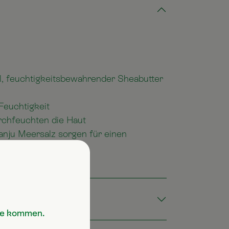
öl, feuchtigkeitsbewahrender Sheabutter
Feuchtigkeit
rchfeuchten die Haut
anju Meersalz sorgen für einen
Sie kommen.