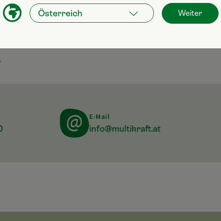
INHALTSSTOFFE
Weiter
?
E-Mail
0
info@multikraft.at