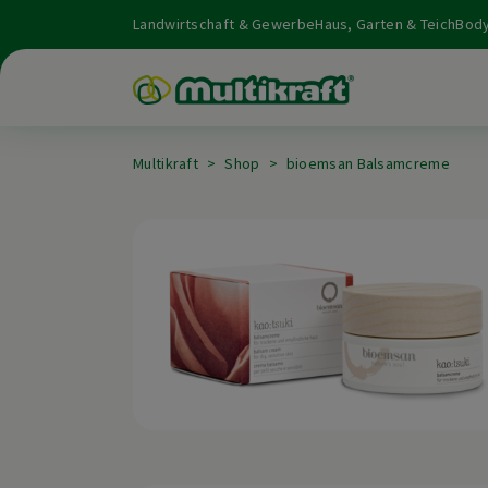
Landwirtschaft & Gewerbe
Haus, Garten & Teich
Body
Multikraft
Shop
bioemsan Balsamcreme